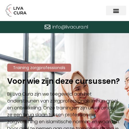
info@livacura.nl
Training zorgprofessionals
Voor wie zijn deze cursussen?
Bij Liva Cura zijn we toegewijd aan het
ondersteunen van zorgprofessionals in hun groei
en ontwikkeling. Onze trainingen zijn uniek omdat
ze een brug slaan tussen professionele
zorgverlening en islamitische normen en waarden.
Door deel te nemen aan onze trainingen draag je