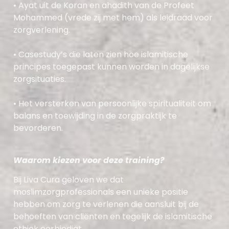
•
Ayat
uit de Koran
en
ahadith
van de Profeet
Mohammed (vrede zij met hem)
als leidraad voor
zorgverlening.
•
Casestudy’s die laten zien hoe islamitische
principes toegepast kunnen worden in dagelijkse
zorgsituaties.
•
Het versterken van persoonlijke spiritualiteit om
balans en toewijding in de zorgpraktijk te
bevorderen.
Waarom kiezen voor deze training?
Bij Liva Cura geloven we dat
moslimzorgprofessionals een unieke positie
hebben om zorg te verlenen die aansluit bij de
behoeften van cliënten en tegelijk de islamitische
ethiek eerbiedigt.