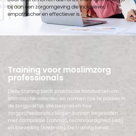
bij aan een zorgomgeving die inclusiever,
empathischer
en effectiever is.
Training voor moslimzorg
professionals
Deze training biedt praktische handvatten om
islamitische waarden en normen toe te passen in
de zorgpraktijk. We bespreken hoe
zorgprofessionals cliënten kunnen begeleiden
met compassie (
rahma
), rechtvaardigheid (adl)
en toewijding (
khidmah
). De training bevat: