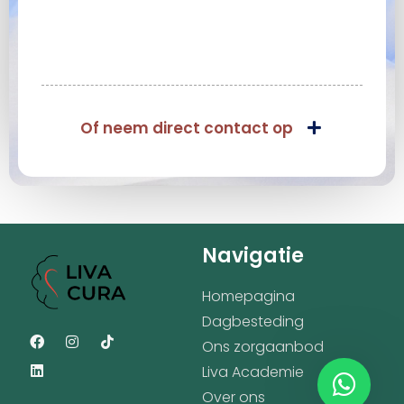
Of neem direct contact op
Navigatie
Homepagina
Dagbesteding
Ons zorgaanbod
Liva Academie
Over ons