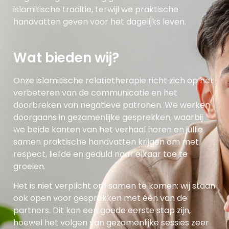
islamitische traditie, terwijl we praktische
handvatten geven voor het dagelijks leven.
Wat bieden wij?
Onze islamitische relatietherapie richt zich op het
verbeteren van de communicatie en het
doorbreken van negatieve patronen. We werken
doorgaans in gezamenlijke gesprekken, waarbij
we beide kanten van het verhaal horen en jullie
samen praktische handvatten krijgen om met
respect, liefde en geduld naar elkaar toe te
groeien.
Het is niet verplicht om samen te komen: wij staan
ook open voor gesprekken met één van de
partners. Dit kan een goede eerste stap zijn,
hoewel het volgen van gezamenlijke sessies zeer