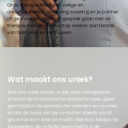
Onze therapie biedt een veilige en
ondersteunende omgeving waarin jij en je partner
of gezinsleden samen in gesprek gaan met de
therapeut en stap voor stap werken aan herstel
van harmonie en vertrouwen.
Wat maakt ons uniek?
Wat ons uniek maakt, is dat onze therapeuten
ervaren zijn in islamitische relatietherapie, goed
geschoold in de islamitische waarden en normen,
en dat de basis van de consulten steeds wordt
gevormd door ayat en hadith. Hierdoor bieden wij
begeleiding die volledig geworteld is in de