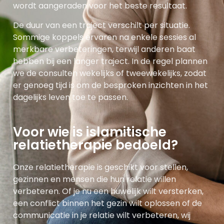
wordt aangeraden voor het beste resultaat.
De duur van een traject verschilt per situatie.
Sommige koppels ervaren na enkele sessies al
merkbare verbeteringen, terwijl anderen baat
hebben bij een langer traject. In de regel plannen
we de consulten wekelijks of tweewekelijks, zodat
er genoeg tijd is om de besproken inzichten in het
dagelijks leven toe te passen.
Voor wie is islamitische
relatietherapie bedoeld?
Onze relatietherapie is geschikt voor stellen,
gezinnen en mensen die hun relatie willen
verbeteren. Of je nu een huwelijk wilt versterken,
een conflict binnen het gezin wilt oplossen of de
communicatie in je relatie wilt verbeteren, wij