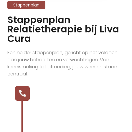
Stappenplan
Stappenplan
Relatietherapie bij Liva
Cura
Een helder stappenplan, gericht op het voldoen
aan jouw behoeften en verwachtingen. Van
kennismaking tot afronding, jouw wensen staan
centraal.
Aanmelding
ns of maak eenvoudig
fspraak via de website