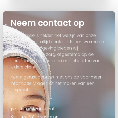
Neem contact op
Onze missie is helder: het welzijn van onze
cliënten staat altijd centraal. In een warme en
vertrouwde omgeving bieden wij
cultuursensitieve zorg, afgestemd op de
persoonlijke achtergrond en behoeften van
iedere cliënt.
Neem gerust contact met ons op voor meer
informatie, vragen of het maken van een
afspraak.
info@livacura.nl
+31 (0) 10 322 01 95