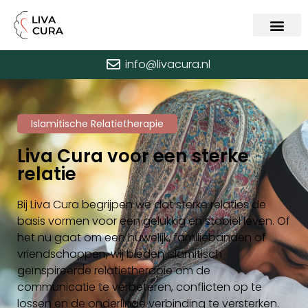
info@livacura.nl
Islamitische Relatietherapie
Liva Cura voor een sterke
relatie
Bij Liva Cura begrijpen we dat sterke relaties de
basis vormen voor een gelukkig en stabiel leven. Of
het nu gaat om een huwelijk, familiebanden of
vriendschappen, wij bieden islamitisch
geïnspireerde relatietherapie om de
communicatie te verbeteren, conflicten op te
lossen en de onderlinge verbinding te versterken.