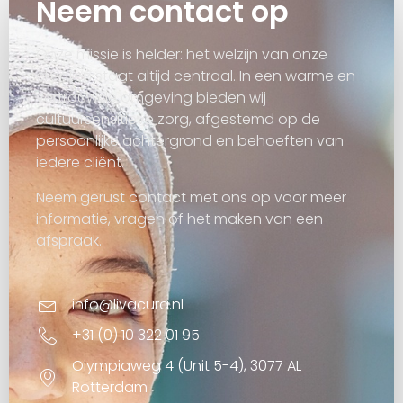
Neem contact op
Onze missie is helder: het welzijn van onze
cliënten staat altijd centraal. In een warme en
vertrouwde omgeving bieden wij
cultuursensitieve zorg, afgestemd op de
persoonlijke achtergrond en behoeften van
iedere cliënt.
Neem gerust contact met ons op voor meer
informatie, vragen of het maken van een
afspraak.
info@livacura.nl
+31 (0) 10 322 01 95
Olympiaweg 4 (Unit 5-4), 3077 AL
Rotterdam