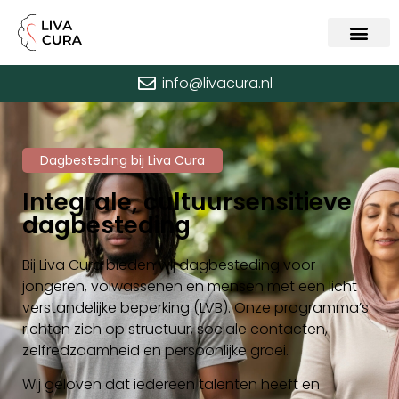
info@livacura.nl
Dagbesteding bij Liva Cura
Integrale, cultuursensitieve
dagbesteding
Bij Liva Cura bieden wij dagbesteding voor
jongeren, volwassenen en mensen met een licht
verstandelijke beperking (LVB). Onze programma’s
richten zich op structuur, sociale contacten,
zelfredzaamheid en persoonlijke groei.
Wij geloven dat iedereen talenten heeft en