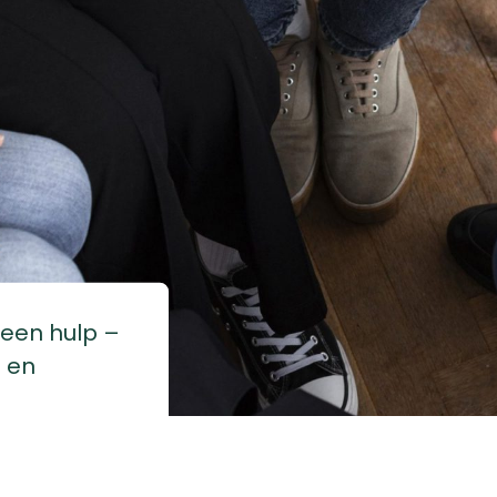
leen hulp –
 en