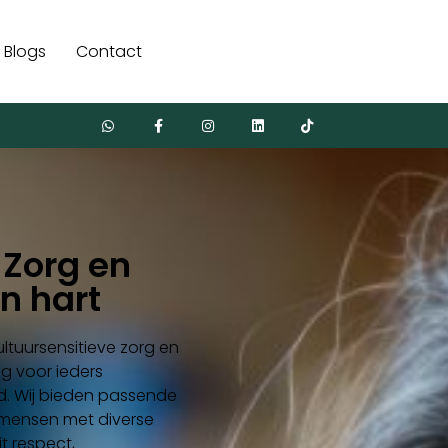
Blogs
Contact
 Zorg en
n hart
ultuursensitieve zorg en
g voor ieders
d. Wij bieden passende
 mensen met diverse
t respect,