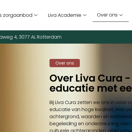
Over ons
s zorgaanbod
Liva Academie
aweg 4, 3077 AL Rotterdam
Over ons
Over Liva Cura -
educatie met ee
Bij Liva Cura zetten we ons in voor c
educatie van hoge kwaliteit, met oo
achtergrond, waarden en leefwerel
begeleiding en ondersteuning aan
culturele achtergronden, altijd vanui