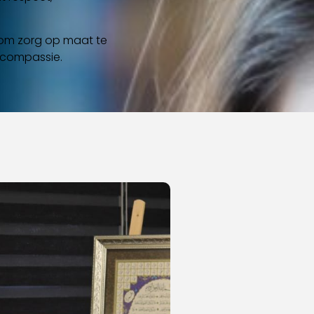
 om zorg op maat te
 compassie.