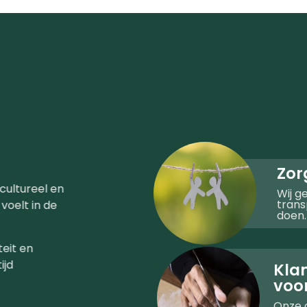
Zor
 cultureel en
Wij ge
trans
 voelt in de
doen.
teit en
ijd
Kla
voo
Onze 