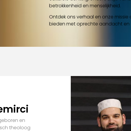
betrokkenheid en menselijkheid.
Ontdek ons verhaal en onze missie
bieden met oprechte aandacht en
emirci
 geboren en
tisch theoloog