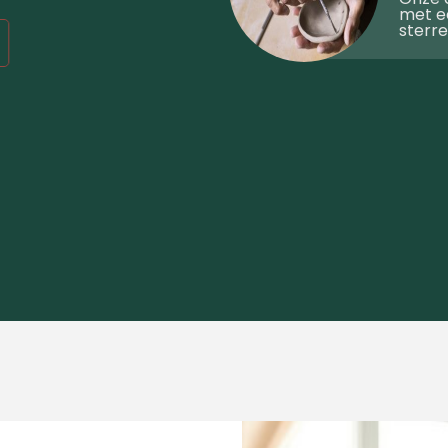
met e
sterre