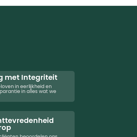
g met Integriteit
loven in eerlijkheid en
parantie in alles wat we
nttevredenheid
rop
cliënten beoordelen ons