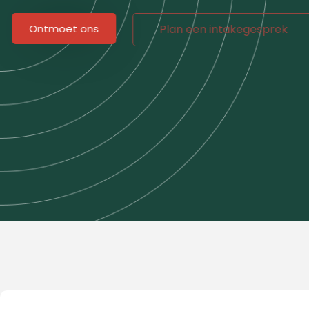
Ontmoet ons
Plan een intakegesprek