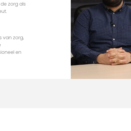
 de zorg als
eut.
 van zorg,
e
ioneel en