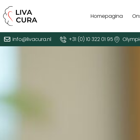
Homepagina
On
info@livacura.nl
+31 (0) 10 322 01 95
Olympi