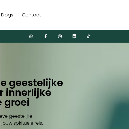
Blogs
Contact
e geestelijke
 innerlijke
e groei
ieve geestelijke
ouw spirituele reis.