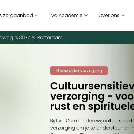
s zorgaanbod
Liva Academie
Over ons
aweg 4, 3077 AL Rotterdam
Geestelijke verzorging
Cultuursensitiev
verzorging - voor
rust en spirituel
Bij Liva Cura bieden wij cultuursensit
verzorging om je te ondersteunen in j