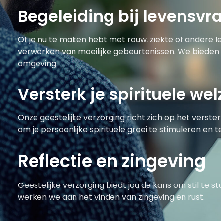
Begeleiding bij levensvr
Of je nu te maken hebt met rouw, ziekte of andere l
verwerken van moeilijke gebeurtenissen. We bieden
omgeving.
Versterk je spirituele wel
Onze geestelijke verzorging richt zich op het verster
om je persoonlijke spirituele groei te stimuleren en t
Reflectie en zingeving
Geestelijke verzorging biedt jou de kans om stil te s
werken we aan het vinden van zingeving en rust.