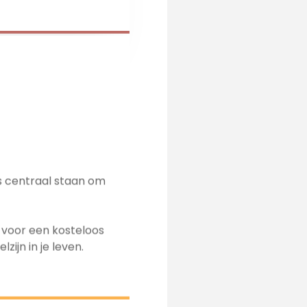
es centraal staan om
 voor een kosteloos
ijn in je leven.