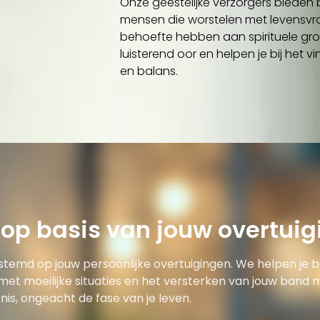
Onze geestelijke verzorgers bieden 
mensen die worstelen met levensvra
behoefte hebben aan spirituele groe
luisterend oor en helpen je bij het vi
en balans.
 op basis van jouw overtui
estemd op jouw persoonlijke overtuigingen. We helpen je bi
t moeilijke situaties en het versterken van jouw band m
nis, ongeacht de fase van je leven.