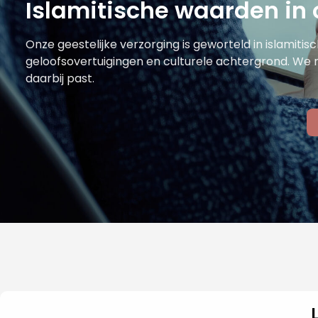
Islamitische waarden in 
Onze geestelijke verzorging is geworteld in islamiti
geloofsovertuigingen en culturele achtergrond. We r
daarbij past.