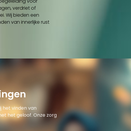
begeleiding voor
gen, verdriet of
i. Wij bieden een
nden van innerlijke rust
gingen
j het vinden van
et het geloof. Onze zorg