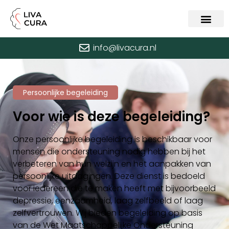
info@livacura.nl
Persoonlijke begeleiding
Voor wie is deze begeleiding?
Onze persoonlijke begeleiding is beschikbaar voor
mensen die ondersteuning nodig hebben bij het
verbeteren van hun welzijn en het aanpakken van
persoonlijke uitdagingen. Deze dienst is bedoeld
voor iedereen die te maken heeft met bijvoorbeeld
depressie, eenzaamheid, laag zelfbeeld of laag
zelfvertrouwen. Wij bieden begeleiding op basis
van de Wet Maatschappelijke Ondersteuning