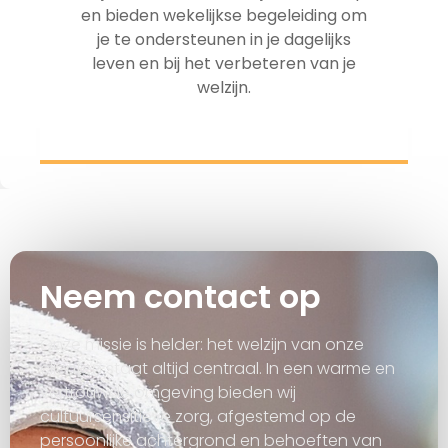
en bieden wekelijkse begeleiding om
je te ondersteunen in je dagelijks
leven en bij het verbeteren van je
welzijn.
Neem contact op
Onze missie is helder: het welzijn van onze
cliënten staat altijd centraal. In een warme en
vertrouwde omgeving bieden wij
cultuursensitieve zorg, afgestemd op de
persoonlijke achtergrond en behoeften van