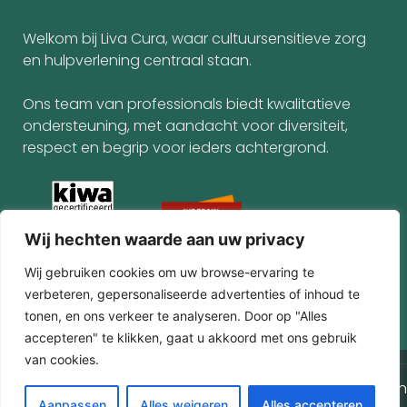
Welkom bij Liva Cura, waar cultuursensitieve zorg
en hulpverlening centraal staan.
Ons team van professionals biedt kwalitatieve
ondersteuning, met aandacht voor diversiteit,
respect en begrip voor ieders achtergrond.
Wij hechten waarde aan uw privacy
Wij gebruiken cookies om uw browse-ervaring te
verbeteren, gepersonaliseerde advertenties of inhoud te
tonen, en ons verkeer te analyseren. Door op "Alles
accepteren" te klikken, gaat u akkoord met ons gebruik
van cookies.
© 2025 Alle rechten gereserveerd
Algemene voorwaarden
NL
Aanpassen
Alles weigeren
Alles accepteren