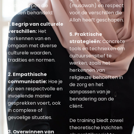
onderwerpen die
(musawah) en respect
worden behandeld:
voor de verschillen die
Allah heeft geschapen.
1.
Begrip van culturele
verschillen
:
Het
5.
Praktische
herkennen van en
strategieën
:
Concrete
omgaan met diverse
tools en technieken om
culturele waarden,
cultuursensitief te
tradities en normen.
werken, zoals het
herkennen van
2.
Empathische
religieuze behoeften in
communicatie
:
Hoe je
de zorg en het
op een respectvolle en
aanpassen van je
invoelende manier
benadering aan de
gesprekken voert, ook
cliënt.
in complexe of
gevoelige situaties.
De training biedt zowel
theoretische inzichten
3.
Overwinnen van