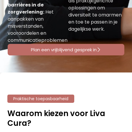
als praktijkgerichte
barrières in de
oplossingen om
zorgverlening
:
Het
diversiteit te omarmen
aanpakken van
en toe te passen in je
misverstanden,
dagelijkse werk.
vooroordelen en
communicatieproblemen
Plan een vrijblijvend gesprek in
Praktische toepasbaarheid
Waarom kiezen voor Liva
Cura?