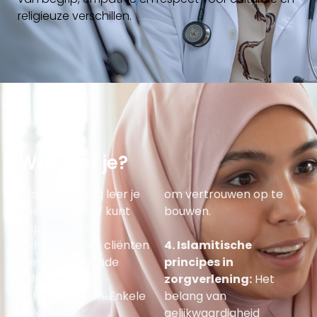
religieuze verschillen.
Wat leer je?
In deze training leer je
om vertrouwen op te
hoe je effectief kunt
bouwen.
inspelen op de
behoeften van cliënten
4.
Islamitische
met verschillende
principes in
culturele
zorgverlening
:
Het
achtergronden. Enkele
belang van
belangrijke
gelijkwaardigheid