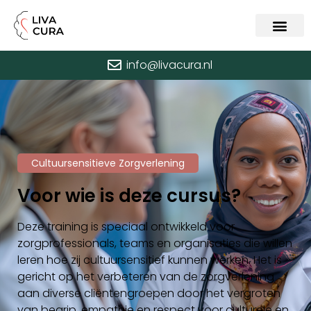
info@livacura.nl
Cultuursensitieve Zorgverlening
Voor wie is deze cursus?
Deze training is speciaal ontwikkeld voor
zorgprofessionals, teams en organisaties die willen
leren hoe zij cultuursensitief kunnen werken. Het is
gericht op het verbeteren van de zorgverlening
aan diverse cliëntengroepen door het vergroten
van begrip, empathie en respect voor culturele en