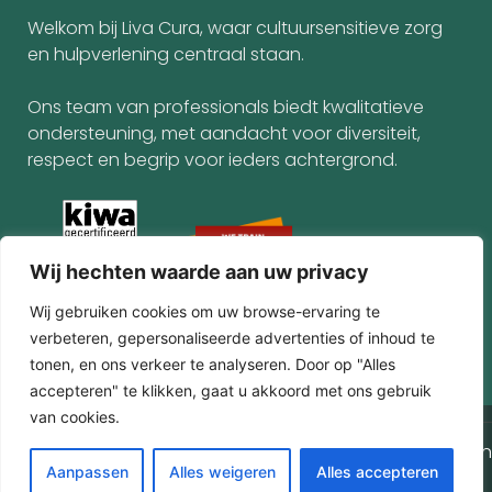
Welkom bij Liva Cura, waar cultuursensitieve zorg
en hulpverlening centraal staan.
Ons team van professionals biedt kwalitatieve
ondersteuning, met aandacht voor diversiteit,
respect en begrip voor ieders achtergrond.
Wij hechten waarde aan uw privacy
Wij gebruiken cookies om uw browse-ervaring te
verbeteren, gepersonaliseerde advertenties of inhoud te
tonen, en ons verkeer te analyseren. Door op "Alles
accepteren" te klikken, gaat u akkoord met ons gebruik
van cookies.
© 2025 Alle rechten gereserveerd
Algemene voorwaarden
NL
Aanpassen
Alles weigeren
Alles accepteren
Privacy Policy
Gemaakt door MHS Media