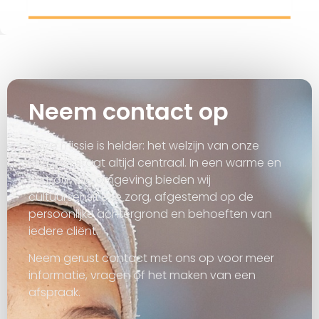
Neem contact op
Onze missie is helder: het welzijn van onze
cliënten staat altijd centraal. In een warme en
vertrouwde omgeving bieden wij
cultuursensitieve zorg, afgestemd op de
persoonlijke achtergrond en behoeften van
iedere cliënt.
Neem gerust contact met ons op voor meer
informatie, vragen of het maken van een
afspraak.