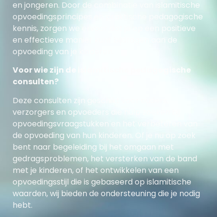
en jongeren. Door de combinatie van islamitische
opvoedingsprincipes en praktische pedagogische
kennis, zorgen we ervoor dat je op een positieve
en effectieve manier kunt bijdragen aan de
opvoeding van je kinderen.
Voor wie zijn de islamitische pedagogische
consulten?
Deze consulten zijn geschikt voor ouders,
verzorgers en opvoeders die hulp zoeken bij
opvoedingsvraagstukken en het verbeteren van
de opvoeding van hun kinderen. Of je nu op zoek
bent naar begeleiding bij het omgaan met
gedragsproblemen, het versterken van de band
met je kinderen, of het ontwikkelen van een
opvoedingsstijl die is gebaseerd op islamitische
waarden, wij bieden de ondersteuning die je nodig
hebt.