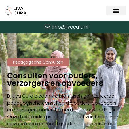
info@livacura.nl
Pedagogische Consulten
Consulten voor ouders,
verzorgers en opvoeders
Bij Liva Cura bieden we islamitisch geïnspireerde
pedagogische consulten die ouders, opvoeders
en verzorgers ondersteunen in hun opvoedingsrol.
Onze begeleiding is gericht op het versterken van
opvoedkundige vaardigheden, het bevorderen