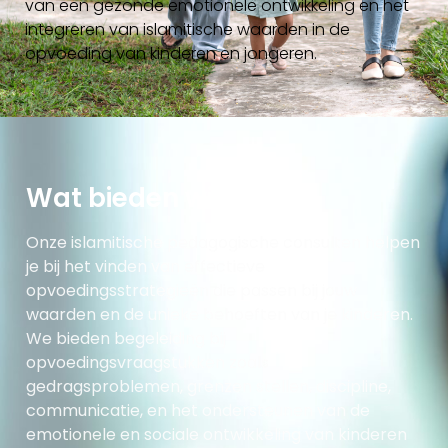
van een gezonde emotionele ontwikkeling en het
integreren van islamitische waarden in de
opvoeding van kinderen en jongeren.
Wat bieden wij?
Onze islamitische pedagogische consulten helpen
je bij het vinden van effectieve
opvoedingsstrategieën die passen bij jouw
waarden en de unieke behoeften van je kinderen.
We bieden begeleiding bij
opvoedingsvraagstukken zoals
gedragsproblemen, grenzen stellen, discipline,
communicatie, en het ondersteunen van de
emotionele en sociale ontwikkeling van kinderen